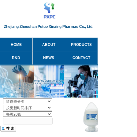
Zhejiang Zhoushan Putuo Xinxing Pharmas Co., Ltd.
HOME
ABOUT
PRODUCTS
R&D
NEWS
CONTACT
简体中文