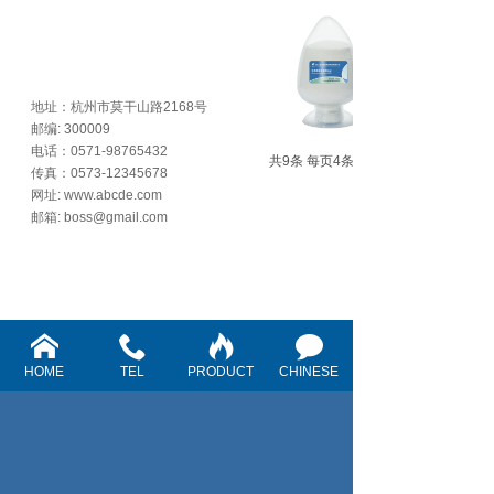
地址：杭州市莫干山路2168号
邮编: 300009
电话：0571-98765432
共9条 每页4条 页次：1/3
传真：0573-12345678
网址: www.abcde.com
邮箱: boss@gmail.com
HOME
TEL
PRODUCT
CHINESE
Telephone: +
86-580-6638570
Fax: +86-580-6639252
E-mail :
sales@pharmachem.net
pharmachemnet@126.com